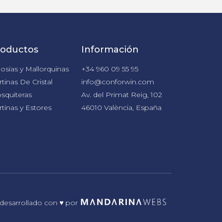
roductos
Información
osias y Mallorquinas
+34 960 09 55 95
tinas De Cristal
info@conforwin.com
squiteras
Av. del Primat Reig, 102
tinas y Estores
46010 València, España
desarrollado con ♥ por